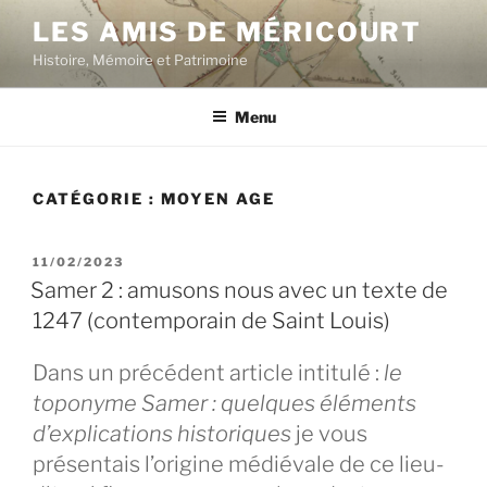
Aller
LES AMIS DE MÉRICOURT
au
Histoire, Mémoire et Patrimoine
contenu
principal
Menu
CATÉGORIE :
MOYEN AGE
PUBLIÉ
11/02/2023
LE
Samer 2 : amusons nous avec un texte de
1247 (contemporain de Saint Louis)
Dans un précédent article intitulé :
le
toponyme Samer : quelques éléments
d’explications historiques
je vous
présentais l’origine médiévale de ce lieu-