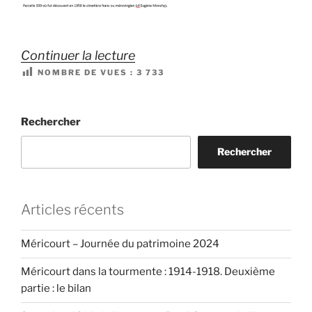
de
Continuer la lecture
NOMBRE DE VUES :
3 733
« Le
toponyme
SAMER :
Rechercher
quelques
Rechercher
éléments
d’explications
historiques »
Articles récents
Méricourt – Journée du patrimoine 2024
Méricourt dans la tourmente : 1914-1918. Deuxième
partie : le bilan