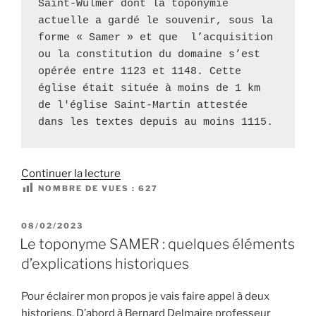
Saint-Wulmer dont la toponymie 
actuelle a gardé le souvenir, sous la 
forme « Samer » et que  l’acquisition 
ou la constitution du domaine s’est 
opérée entre 1123 et 1148. Cette 
église était située à moins de 1 km 
de l'église Saint-Martin attestée 
dans les textes depuis au moins 1115.
de
Continuer la lecture
NOMBRE DE VUES :
« Samer
627
2
:
PUBLIÉ
08/02/2023
LE
amusons
Le toponyme SAMER : quelques éléments
nous
d’explications historiques
avec
un
Pour éclairer mon propos je vais faire appel à deux
texte
historiens. D’abord à Bernard Delmaire professeur