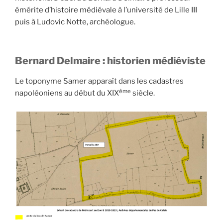
de
émérite d’histoire médiévale à l’université de Lille III
1247
puis à Ludovic Notte, archéologue.
(contemporain
de
Saint
Bernard Delmaire : historien médiéviste
Louis) »
Le toponyme Samer apparaît dans les cadastres
ème
napoléoniens au début du XIX
siècle.