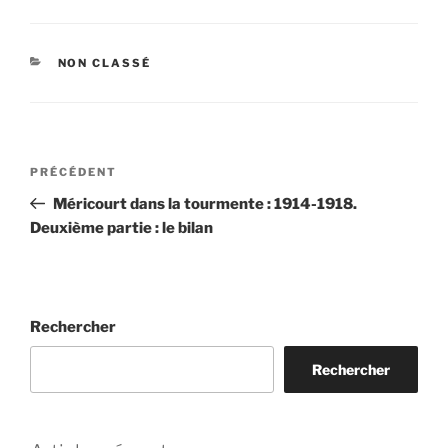
CATÉGORIES
NON CLASSÉ
Navigation
Article
PRÉCÉDENT
de
précédent
Méricourt dans la tourmente : 1914-1918.
l’article
Deuxième partie : le bilan
Rechercher
Rechercher