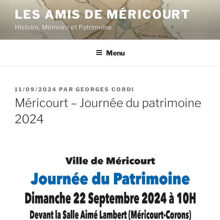
Aller
LES AMIS DE MÉRICOURT
au
Histoire, Mémoire et Patrimoine
contenu
principal
Menu
PUBLIÉ
11/09/2024
PAR
GEORGES CORDI
LE
Méricourt – Journée du patrimoine
2024