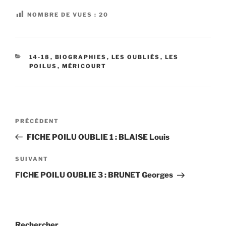
NOMBRE DE VUES :
20
CATÉGORIES
14-18
,
BIOGRAPHIES
,
LES OUBLIÉS
,
LES
POILUS
,
MÉRICOURT
Navigation
Article
PRÉCÉDENT
de
précédent
FICHE POILU OUBLIE 1 : BLAISE Louis
l’article
Article
SUIVANT
suivant
FICHE POILU OUBLIE 3 : BRUNET Georges
Rechercher