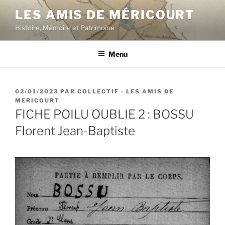
Aller
LES AMIS DE MÉRICOURT
au
Histoire, Mémoire et Patrimoine
contenu
principal
Menu
PUBLIÉ
02/01/2023
PAR
COLLECTIF - LES AMIS DE
LE
MERICOURT
FICHE POILU OUBLIE 2 : BOSSU
Florent Jean-Baptiste