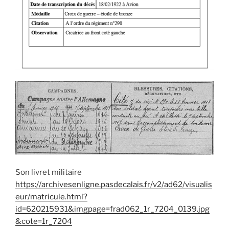
Son livret militaire
https://archivesenligne.pasdecalais.fr/v2/ad62/visualis
eur/matricule.html?
id=620215931&imgpage=frad062_1r_7204_0139.jpg
&cote=1r_7204