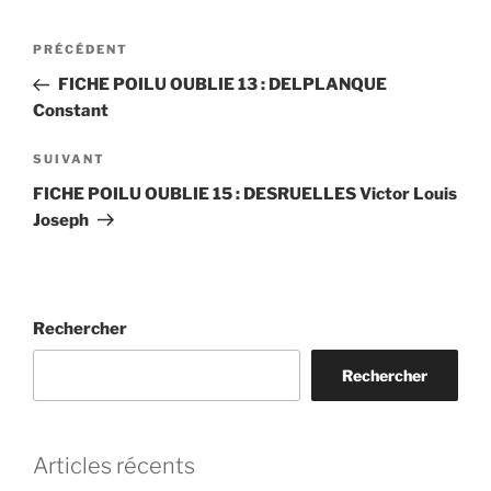
Navigation
Article
PRÉCÉDENT
de
précédent
FICHE POILU OUBLIE 13 : DELPLANQUE
l’article
Constant
Article
SUIVANT
suivant
FICHE POILU OUBLIE 15 : DESRUELLES Victor Louis
Joseph
Rechercher
Rechercher
Articles récents