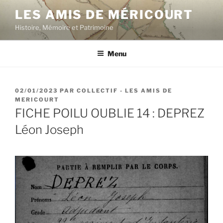
Aller
LES AMIS DE MÉRICOURT
au
Histoire, Mémoire et Patrimoine
contenu
principal
Menu
PUBLIÉ
02/01/2023
PAR
COLLECTIF - LES AMIS DE
LE
MERICOURT
FICHE POILU OUBLIE 14 : DEPREZ
Léon Joseph