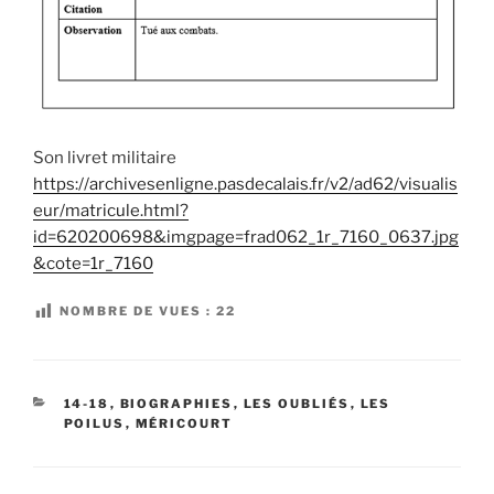
Son livret militaire
https://archivesenligne.pasdecalais.fr/v2/ad62/visualis
eur/matricule.html?
id=620200698&imgpage=frad062_1r_7160_0637.jpg
&cote=1r_7160
NOMBRE DE VUES :
22
CATÉGORIES
14-18
,
BIOGRAPHIES
,
LES OUBLIÉS
,
LES
POILUS
,
MÉRICOURT