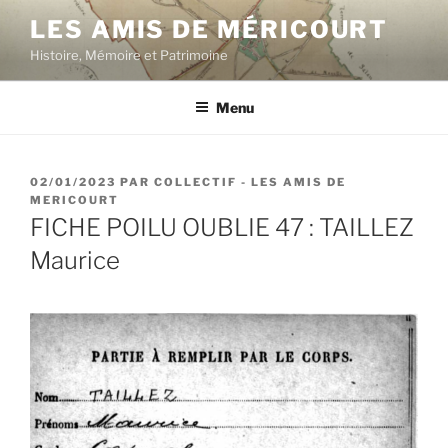
Aller
LES AMIS DE MÉRICOURT
au
Histoire, Mémoire et Patrimoine
contenu
principal
Menu
PUBLIÉ
02/01/2023
PAR
COLLECTIF - LES AMIS DE
LE
MERICOURT
FICHE POILU OUBLIE 47 : TAILLEZ
Maurice