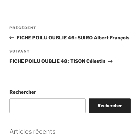
Navigation
Article
PRÉCÉDENT
de
précédent
FICHE POILU OUBLIE 46 : SUIRO Albert François
l’article
Article
SUIVANT
suivant
FICHE POILU OUBLIE 48 : TISON Célestin
Rechercher
Rechercher
Articles récents