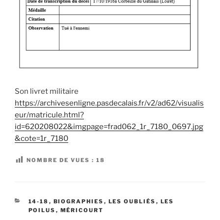
Son livret militaire
https://archivesenligne.pasdecalais.fr/v2/ad62/visualis
eur/matricule.html?
id=620208022&imgpage=frad062_1r_7180_0697.jpg
&cote=1r_7180
NOMBRE DE VUES :
18
CATÉGORIES
14-18
,
BIOGRAPHIES
,
LES OUBLIÉS
,
LES
POILUS
,
MÉRICOURT